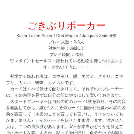
ごきぶりポーカー
Kaker Laken Poker / Drei Magier / Jacques Zeimet作
プレイ人数：2-6人
対象年齢：8歳以上
プレイ時間：20分
ワンポイントセールス：嫌われている動物を押し付けあいま
す。かわいそうに・・・
登場する嫌われ者は、コウモリ、蝿、ネズミ、さそり、ゴキ
ブリ、カエル、蜘蛛、カメムシです。
カードはすべて伏せて配りきります。それぞれのプレーヤー
は、その内容を見ずに自分の前にやまにして置いておきます。
スタートプレーヤーは自分の前のカード1枚を取り、その内容
を確認してから、誰か1人にそのカードに描かれた嫌われ者の名
前を宣言して（本当のことを言っても言いし、うそをついても
かまいません）、そのカードを伏せたまま渡します。渡された
人は、二つの選択肢があります。宣言が本当かどうかを答えて
そのカードを表にするか、黙って受け取り、自分だけで内容を