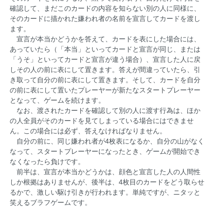
確認して、まだこのカードの内容を知らない別の人に同様に、
そのカードに描かれた嫌われ者の名前を宣言してカードを渡し
ます。
宣言が本当かどうかを答えて、カードを表にした場合には、
あっていたら（「本当」といってカードと宣言が同じ、または
「うそ」といってカードと宣言が違う場合）、宣言した人に戻
しその人の前に表にして置きます。答えが間違っていたら、引
き取って自分の前に表にして置きます。そして、カードを自分
の前に表にして置いたプレーヤーが新たなスタートプレーヤー
となって、ゲームを続けます。
なお、渡されたカードを確認して別の人に渡す行為は、ほか
の人全員がそのカードを見てしまっている場合にはできませ
ん。この場合には必ず、答えなければなりません。
自分の前に、同じ嫌われ者が4枚表になるか、自分の山がなく
なって、スタートプレーヤーになったとき、ゲームが開始でき
なくなったら負けです。
前半は、宣言が本当かどうかは、顔色と宣言した人の人間性
しか根拠はありませんが、後半は、4枚目のカードをどう取らせ
るかで、激しい駆け引きが行われます。単純ですが、ニタッと
笑えるブラフゲームです。