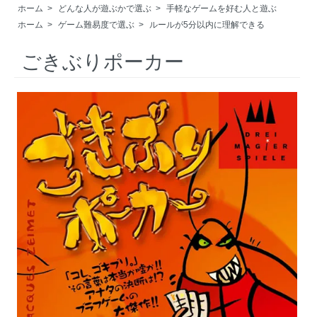
ホーム
>
どんな人が遊ぶかで選ぶ
>
手軽なゲームを好む人と遊ぶ
ホーム
>
ゲーム難易度で選ぶ
>
ルールが5分以内に理解できる
ごきぶりポーカー